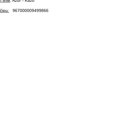
 linie
: Azur - Kazo
čipu:
967000009499866