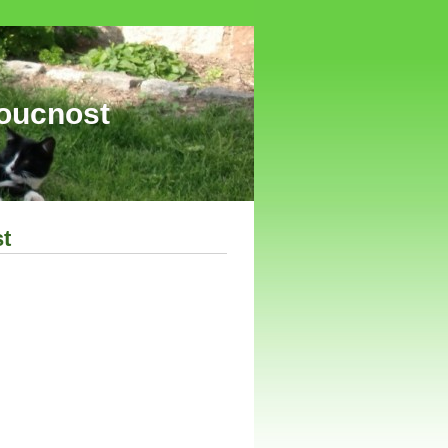
nost
t