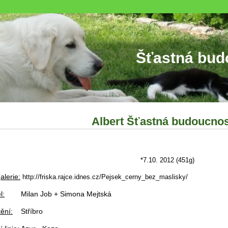
stná budouc
Albert Šťastná budoucnos
7.10. 2012 (451g)
alerie:
http://friska.rajce.idnes.cz/Pejsek_cerny_bez_maslisky/
l:
Milan Job + Simona Mejtská
ění:
Stříbro