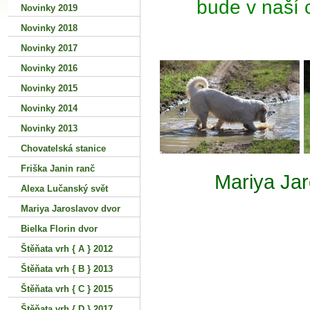
bude v naší c
Novinky 2019
Novinky 2018
Novinky 2017
Novinky 2016
Novinky 2015
Novinky 2014
Novinky 2013
Chovatelská stanice
Friška Janin ranč
Mariya Jar
Alexa Lučanský svět
Mariya Jaroslavov dvor
Bielka Florin dvor
Štěňata vrh { A } 2012
Štěňata vrh { B } 2013
Štěňata vrh { C } 2015
Štěňata vrh { D } 2017