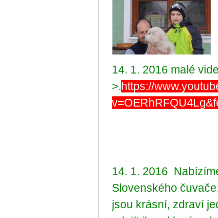
14. 1. 2016 malé vide
>.
https://www.youtu
v=OERhRFQU4Lg&fea
14. 1. 2016 Nabízím
Slovenského čuvače,
jsou krásní, zdraví j