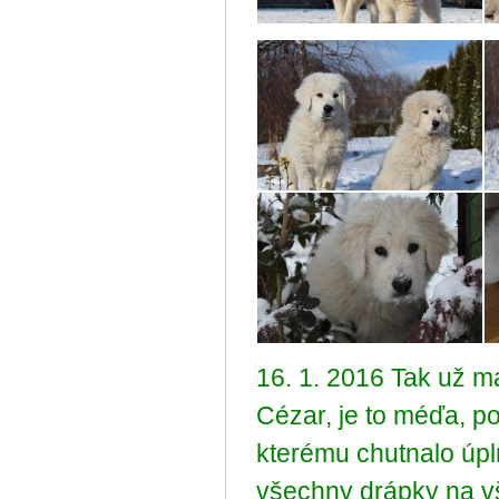
16. 1. 2016 Tak už m
Cézar, je to méďa, p
kterému chutnalo úpl
všechny drápky na v