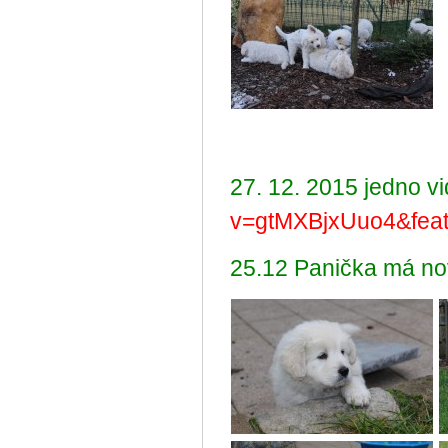
27. 12. 2015 jedno v
v=gtMXBjxUuo4&feat
25.12 Panička má nov