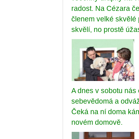
radost. Na Cézara č
členem velké skvělé 
skvělí, no prostě úža
A dnes v sobotu nás 
sebevědomá a odvážn
Čeká na ní doma kám
novém domově.