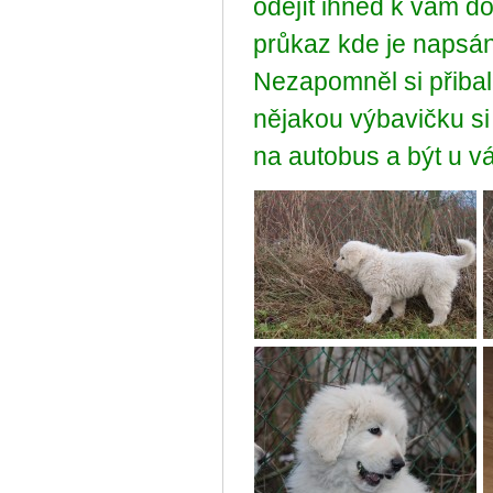
odejít ihned k vám do
průkaz kde je napsán
Nezapomněl si přibal
nějakou výbavičku si 
na autobus a být u v