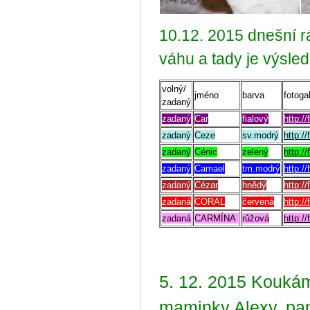
10.12. 2015 dnešní 
váhu a tady je výsled
volný/
jméno
barva
fotoga
zadaný
zadaný
Car
fialový
http:/
zadaný
Ceze
sv.modrý
http:/
zadaný
Cénic
zelený
http:/
zadaný
Camael
tm.modrý
http:/
zadaný
Cézar
hnědý
http:/
zadaná
CORAL
červená
http:/
zadaná
CARMÍNA
růžová
http:/
5. 12. 2015 Koukám
maminky Alexy, pan