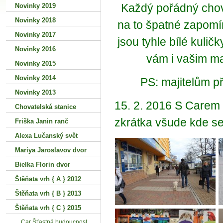
Každý pořádný chova
Novinky 2019
Novinky 2018
na to špatné zapomí
Novinky 2017
jsou tyhle bílé kuli
Novinky 2016
vám i vašim ma
Novinky 2015
Novinky 2014
PS: majitelům př
Novinky 2013
15. 2. 2016 S Carem 
Chovatelská stanice
zkrátka všude kde se
Friška Janin ranč
Alexa Lučanský svět
Mariya Jaroslavov dvor
Bielka Florin dvor
Štěňata vrh { A } 2012
Štěňata vrh { B } 2013
Štěňata vrh { C } 2015
Car Šťastná budoucnost