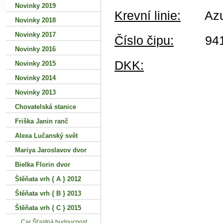
Novinky 2019
Krevní linie:
Azur 
Novinky 2018
Novinky 2017
Číslo čipu:
94100
Novinky 2016
DKK:
Novinky 2015
Novinky 2014
Novinky 2013
Chovatelská stanice
Friška Janin ranč
Alexa Lučanský svět
Mariya Jaroslavov dvor
Bielka Florin dvor
Štěňata vrh { A } 2012
Štěňata vrh { B } 2013
Štěňata vrh { C } 2015
Car Šťastná budoucnost