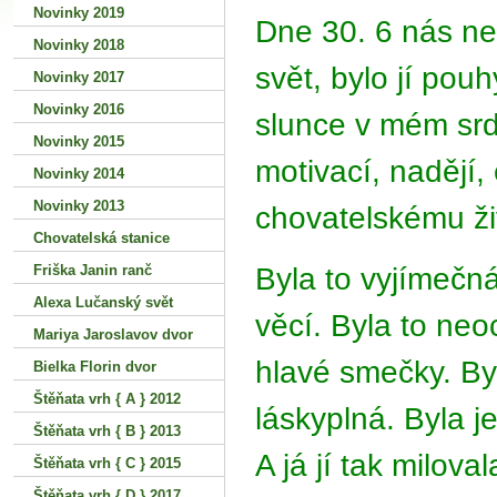
Novinky 2019
Dne 30. 6 nás ne
Novinky 2018
svět, bylo jí pou
Novinky 2017
Novinky 2016
slunce v mém srd
Novinky 2015
motivací, nadějí
Novinky 2014
Novinky 2013
chovatelskému ž
Chovatelská stanice
Byla to vyjímečná
Friška Janin ranč
Alexa Lučanský svět
věcí. Byla to neo
Mariya Jaroslavov dvor
hlavé smečky. Byl
Bielka Florin dvor
Štěňata vrh { A } 2012
láskyplná. Byla j
Štěňata vrh { B } 2013
A já jí tak milov
Štěňata vrh { C } 2015
Štěňata vrh { D } 2017