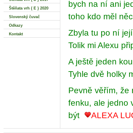
bych na ní ani je
Štěňata vrh { E } 2020
toho kdo měl něc
Slovenský čuvač
Odkazy
Zbyla tu po ní je
Kontakt
Tolik mi Alexu př
A ještě jeden ko
Tyhle dvě holky 
Pevně věřím, že 
fenku, ale jedno
být
ALEXA LU